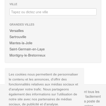
VILLE
GRANDES VILLES
Versailles
Sartrouville
Mantes-la-Jolie
Saint-Germain-en-Laye
Montigny-le-Bretonneux
Les cookies nous permettent de personnaliser
le contenu et les annonces, d'offrir des
fonctionnalités relatives aux médias sociaux et
d'analyser notre trafic. Nous partageons
Info-poste.biz est un annuaire non officiel répertoriant tous les
également des informations sur l'utilisation de
bureaux de poste en France permettant de retrouver facilement
notre site avec nos partenaires de médias
toutes les informations dont vous avez besoin pour la poste de
sociaux, de publicité et d'analyse.
votre choix près de chez vous : coordonnées, horaires,