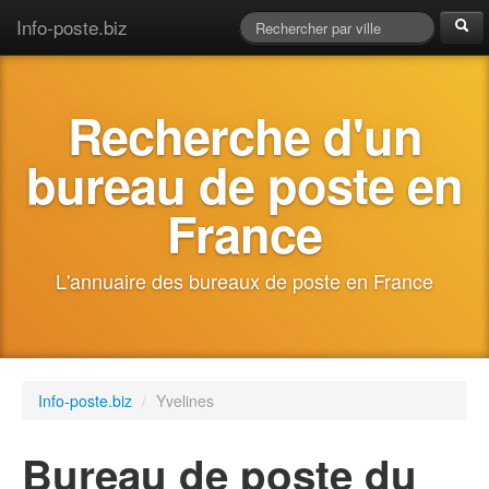
Info-poste.biz
Recherche d'un
bureau de poste en
France
L'annuaire des bureaux de poste en France
Info-poste.biz
/
Yvelines
Bureau de poste du