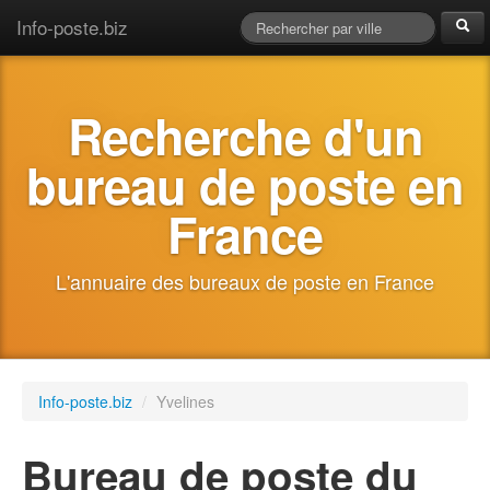
Info-poste.biz
Recherche d'un
bureau de poste en
France
L'annuaire des bureaux de poste en France
Info-poste.biz
/
Yvelines
Bureau de poste du