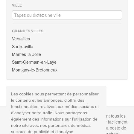
VILLE
GRANDES VILLES
Versailles
Sartrouville
Mantes-la-Jolie
Saint-Germain-en-Laye
Montigny-le-Bretonneux
Les cookies nous permettent de personnaliser
le contenu et les annonces, d'offrir des
fonctionnalités relatives aux médias sociaux et
d'analyser notre trafic. Nous partageons
Info-poste.biz est un annuaire non officiel répertoriant tous les
également des informations sur l'utilisation de
bureaux de poste en France permettant de retrouver facilement
notre site avec nos partenaires de médias
toutes les informations dont vous avez besoin pour la poste de
sociaux, de publicité et d'analyse.
votre choix près de chez vous : coordonnées, horaires,