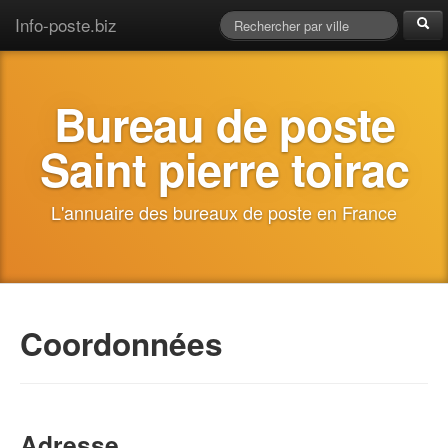
Info-poste.biz
Bureau de poste
Saint pierre toirac
L'annuaire des bureaux de poste en France
Coordonnées
Adresse