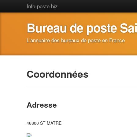
Info-poste.biz
Bureau de poste Sai
L'annuaire des bureaux de poste en France
Coordonnées
Adresse
46800 ST MATRE