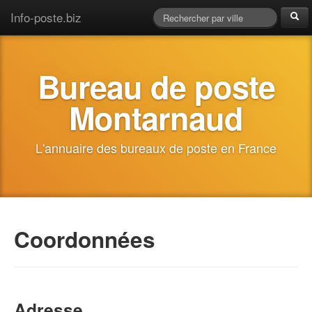
Info-poste.biz
Bureau de poste
Montarnaud
L'annuaire des bureaux de poste en France
Coordonnées
Adresse