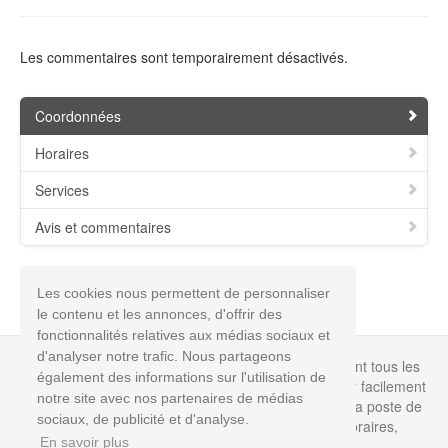
Les commentaires sont temporairement désactivés.
Coordonnées
Horaires
Services
Avis et commentaires
Les cookies nous permettent de personnaliser
le contenu et les annonces, d'offrir des
fonctionnalités relatives aux médias sociaux et
d'analyser notre trafic. Nous partageons
Info-poste.biz est un annuaire non officiel répertoriant tous les
également des informations sur l'utilisation de
bureaux de poste en France permettant de retrouver facilement
notre site avec nos partenaires de médias
toutes les informations dont vous avez besoin pour la poste de
sociaux, de publicité et d'analyse.
votre choix près de chez vous : coordonnées, horaires,
En savoir plus
téléphones, fax.