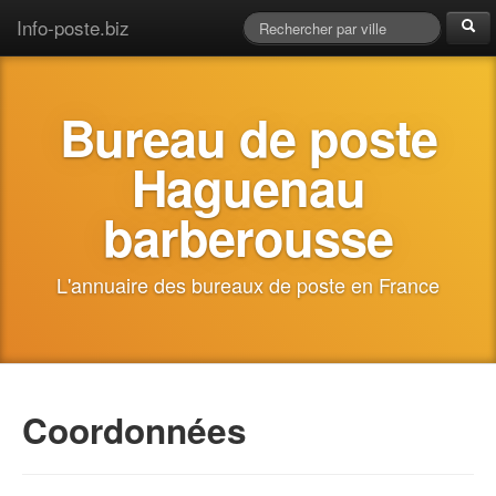
Info-poste.biz
Bureau de poste
Haguenau
barberousse
L'annuaire des bureaux de poste en France
Coordonnées